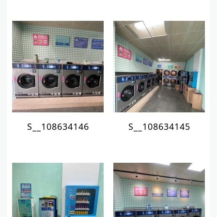
S__108634146
S__108634145