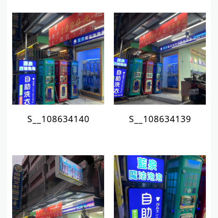
S__108634140
S__108634139