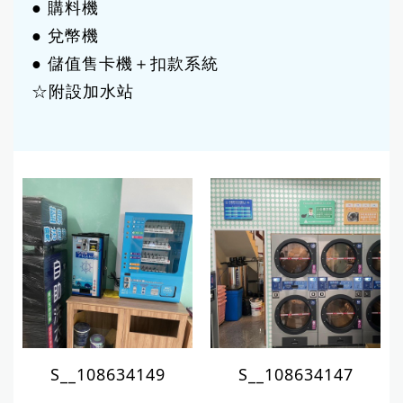
● 購料機
● 兌幣機
● 儲值售卡機＋扣款系統
☆附設加水站
S__108634149
S__108634147