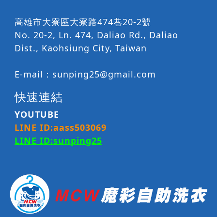
高雄市大寮區大寮路474巷20-2號
No. 20-2, Ln. 474, Daliao Rd., Daliao
Dist., Kaohsiung City, Taiwan
E-mail：
sunping25@gmail.com
快速連結
YOUTUBE
LINE ID:aass503069
LINE ID:
sunping25