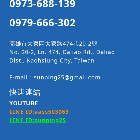
0973-688-139
0979-666-302
高雄市大寮區大寮路474巷20-2號
No. 20-2, Ln. 474, Daliao Rd., Daliao
Dist., Kaohsiung City, Taiwan
E-mail：
sunping25@gmail.com
快速連結
YOUTUBE
LINE ID:aass503069
LINE ID:
sunping25